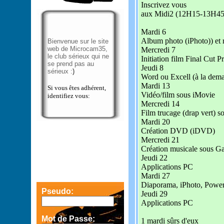
Inscrivez vous
aux Midi2 (12H15-13H45
Mardi 6
Album photo (iPhoto)) et 
Bienvenue sur le site
web de Microcam35,
Mercredi 7
le club sérieux qui ne
Initiation film Final Cut P
se prend pas au
Jeudi 8
sérieux :
)
Word ou Excell (à la dem
Mardi 13
Si vous êtes adhérent,
Vidéo/film sous iMovie
identifiez vous:
Mercredi 14
Film trucage (drap vert) s
Mardi 20
Création DVD (iDVD)
Mercredi 21
Création musicale sous 
Jeudi 22
Applications PC
Mardi 27
Diaporama, iPhoto, Powe
Pseudo:
Jeudi 29
Applications PC
Mot de Passe:
1 mardi sûrs d'eux